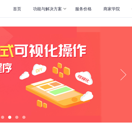
首页
功能与解决方案
服务价格
商家学院
营销解决方案
粉丝互动插件
三级分销
幸运抽奖
让您体验层层裂变分销带来的快感！
让您的促销变得火爆起来！
拼团砍价
裂变拆红包
让您的促销变得火爆起来！
让您的促销变得火爆起来！
秒杀抢购
刮刮卡
让您痛快地玩它一把饥饿营销！
让您的促销变得火爆起来！
九宫格抽奖
让您的促销变得火爆起来！