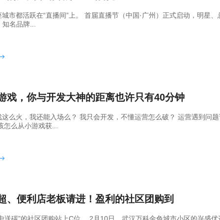
城市都活跃在“直播间”上。 首届直播节（中国·广州）正式启动，明星、
，知名品牌...
游戏，你与开发大神的距离也许只有40分钟
戏这么火，我还能入场么？ 我只会开发，不懂运营怎么破？ 运营遇到问题
该怎么从小游戏获...
超、便利店老板请进！盈利的社区团购到
中送碳”的社区团购站上C位。 2月10日，武汉万科金色城市小区的兴盛优