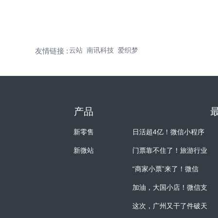
云站
南讯科技
爱织梦
友情链接 :
产品
新零售
日活超4亿！微信小程序
新微站
门票靠不住了！旅游行业
“商家小票”来了！微信
加油，大国小店！微信支
这次，广州又干了件破天