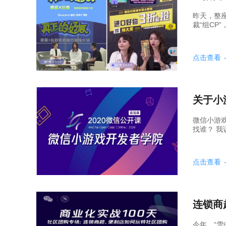
昨天，整座
裁“组CP”
点击查看
关于小
微信小游
找谁？ 我
点击查看
连锁商
今年，“雪